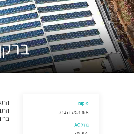
ברקן
מיקום
התבצ
אזור תעשייה ברקן
בריר
גודל AC
700KW