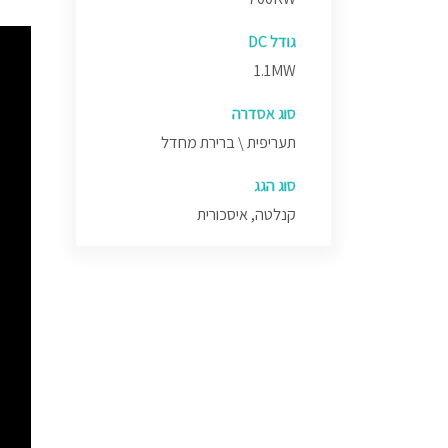
גודל DC
1.1MW
סוג אסדרה
תעריפית \ ברירת מחדל
סוג הגג
קנלטה, איסכורית