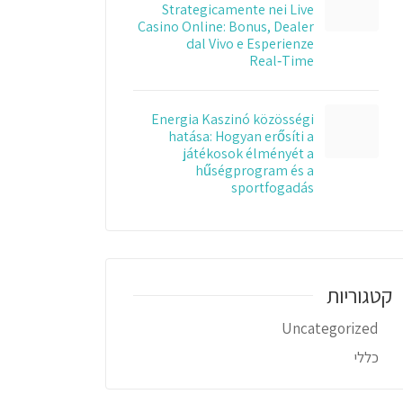
Strategicamente nei Live
Casino Online: Bonus, Dealer
dal Vivo e Esperienze
Real‑Time
Energia Kaszinó közösségi
hatása: Hogyan erősíti a
játékosok élményét a
hűségprogram és a
sportfogadás
קטגוריות
Uncategorized
כללי